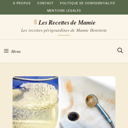
Aller
À PROPOS
CONTACT
POLITIQUE DE CONFIDENTIALITÉ
MENTIONS LÉGALES
au
Les Recettes de Mamie
contenu
Les recettes périgourdines de Mamie Henriette
Menu