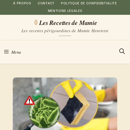
Aller
À PROPOS
CONTACT
POLITIQUE DE CONFIDENTIALITÉ
MENTIONS LÉGALES
au
Les Recettes de Mamie
contenu
Les recettes périgourdines de Mamie Henriette
Menu