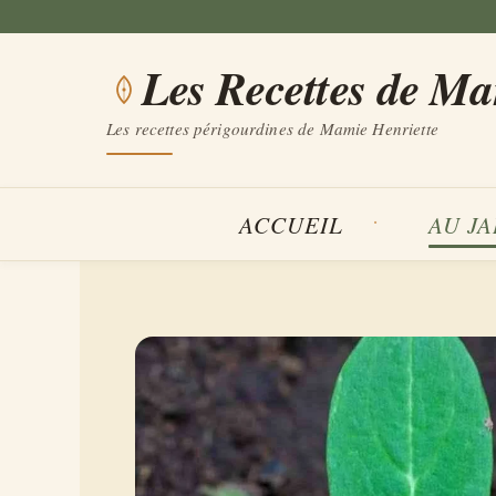
Aller
au
Les Recettes de M
contenu
Les recettes périgourdines de Mamie Henriette
ACCUEIL
AU J