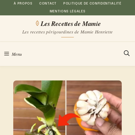
Aller
À PROPOS
CONTACT
POLITIQUE DE CONFIDENTIALITÉ
MENTIONS LÉGALES
au
Les Recettes de Mamie
contenu
Les recettes périgourdines de Mamie Henriette
Menu