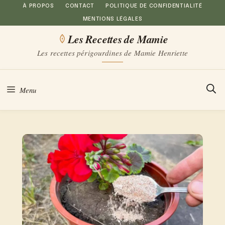
Aller
À PROPOS
CONTACT
POLITIQUE DE CONFIDENTIALITÉ
MENTIONS LÉGALES
au
Les Recettes de Mamie
contenu
Les recettes périgourdines de Mamie Henriette
Menu