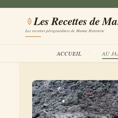
Aller
au
Les Recettes de M
contenu
Les recettes périgourdines de Mamie Henriette
ACCUEIL
AU J