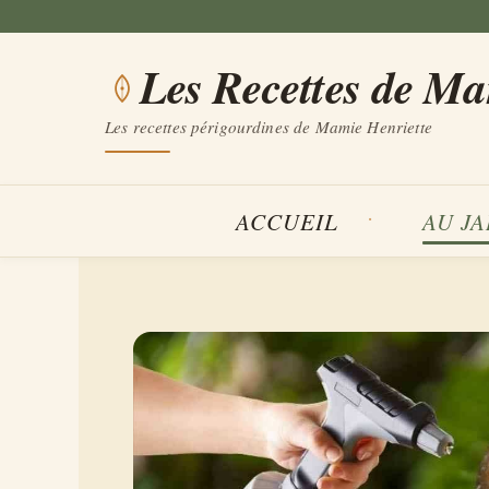
Aller
au
Les Recettes de M
contenu
Les recettes périgourdines de Mamie Henriette
ACCUEIL
AU J