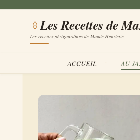
Aller
au
Les Recettes de M
contenu
Les recettes périgourdines de Mamie Henriette
ACCUEIL
AU J