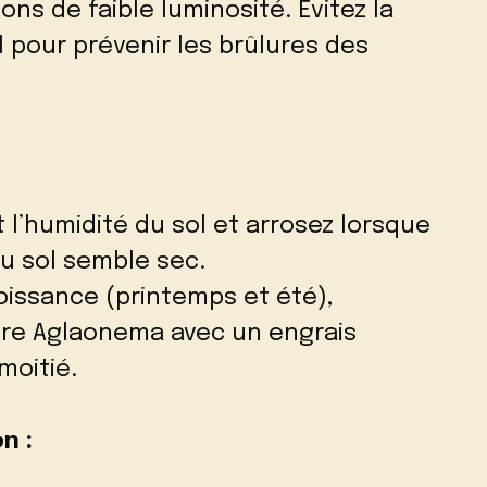
ons de faible luminosité. Évitez la
l pour prévenir les brûlures des
 l’humidité du sol et arrosez lorsque
u sol semble sec.
oissance (printemps et été),
otre Aglaonema avec un engrais
 moitié.
n :