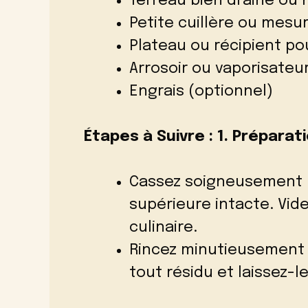
Terreau bien drainé ou 
Petite cuillère ou mesu
Plateau ou récipient po
Arrosoir ou vaporisateu
Engrais (optionnel)
Étapes à Suivre :
1. Préparat
Cassez soigneusement l
supérieure intacte. Vid
culinaire.
Rincez minutieusement l
tout résidu et laissez-