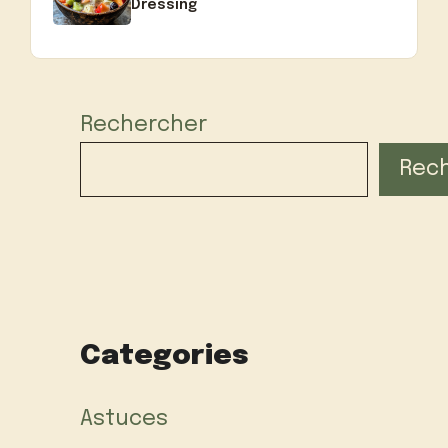
Dressing
Rechercher
Rec
Categories
Astuces