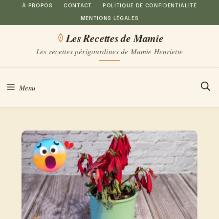
Aller
À PROPOS
CONTACT
POLITIQUE DE CONFIDENTIALITÉ
MENTIONS LÉGALES
au
Les Recettes de Mamie
contenu
Les recettes périgourdines de Mamie Henriette
Menu