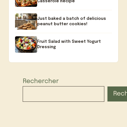
Casserole Recipe
Just baked a batch of delicious
peanut butter cookies!
Fruit Salad with Sweet Yogurt
Dressing
Rechercher
Rec