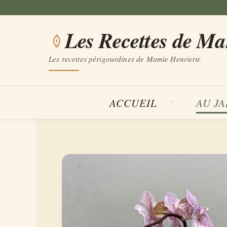
Aller
au
Les Recettes de M
contenu
Les recettes périgourdines de Mamie Henriette
ACCUEIL
AU J