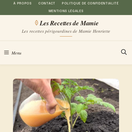
Aller
À PROPOS
CONTACT
POLITIQUE DE CONFIDENTIALITÉ
MENTIONS LÉGALES
au
Les Recettes de Mamie
contenu
Les recettes périgourdines de Mamie Henriette
Menu