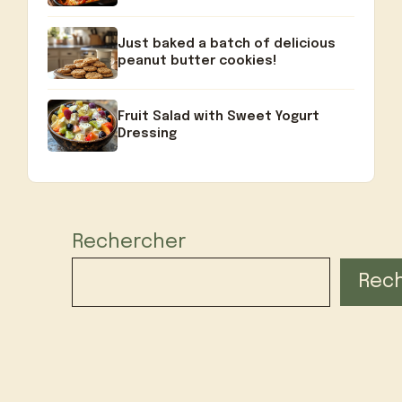
Just baked a batch of delicious
peanut butter cookies!
Fruit Salad with Sweet Yogurt
Dressing
Rechercher
Rec