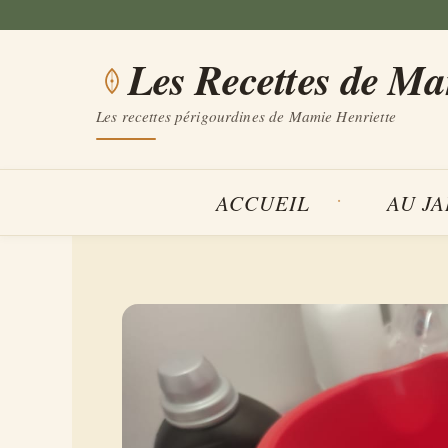
Aller
au
Les Recettes de M
contenu
Les recettes périgourdines de Mamie Henriette
ACCUEIL
AU J