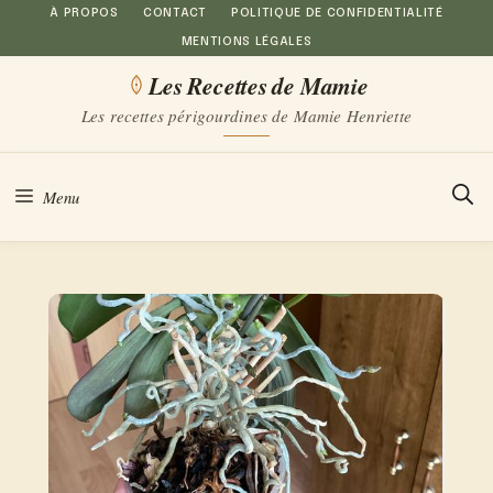
Aller
À PROPOS
CONTACT
POLITIQUE DE CONFIDENTIALITÉ
MENTIONS LÉGALES
au
Les Recettes de Mamie
contenu
Les recettes périgourdines de Mamie Henriette
Menu