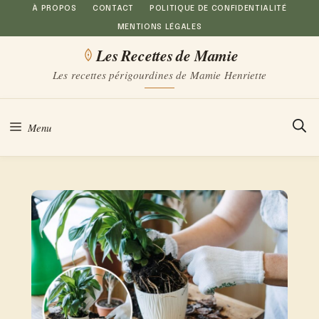
Aller
À PROPOS
CONTACT
POLITIQUE DE CONFIDENTIALITÉ
MENTIONS LÉGALES
au
Les Recettes de Mamie
contenu
Les recettes périgourdines de Mamie Henriette
Menu