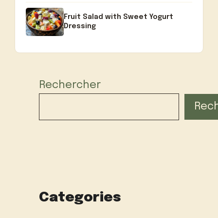
Fruit Salad with Sweet Yogurt
Dressing
Rechercher
Rec
Categories