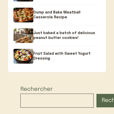
Dump and Bake Meatball
Casserole Recipe
Just baked a batch of delicious
peanut butter cookies!
Fruit Salad with Sweet Yogurt
Dressing
Rechercher
Rec