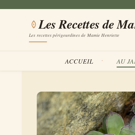
Aller
au
Les Recettes de M
contenu
Les recettes périgourdines de Mamie Henriette
ACCUEIL
AU J