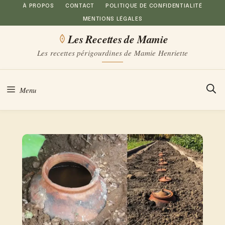
Aller
À PROPOS
CONTACT
POLITIQUE DE CONFIDENTIALITÉ
MENTIONS LÉGALES
au
Les Recettes de Mamie
contenu
Les recettes périgourdines de Mamie Henriette
Menu