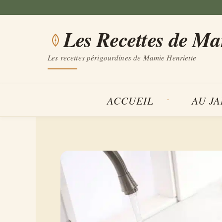
Aller
au
Les Recettes de M
contenu
Les recettes périgourdines de Mamie Henriette
ACCUEIL
AU J