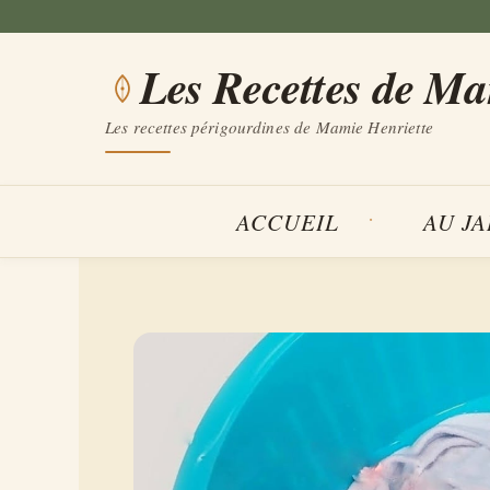
Aller
au
Les Recettes de M
contenu
Les recettes périgourdines de Mamie Henriette
ACCUEIL
AU J