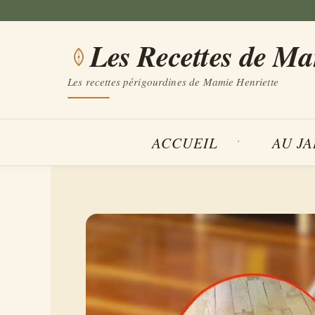
Aller
au
Les Recettes de M
contenu
Les recettes périgourdines de Mamie Henriette
ACCUEIL
AU J