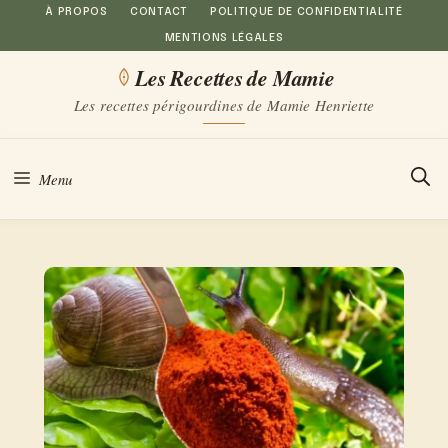
Aller
À PROPOS
CONTACT
POLITIQUE DE CONFIDENTIALITÉ
MENTIONS LÉGALES
au
Les Recettes de Mamie
contenu
Les recettes périgourdines de Mamie Henriette
Menu