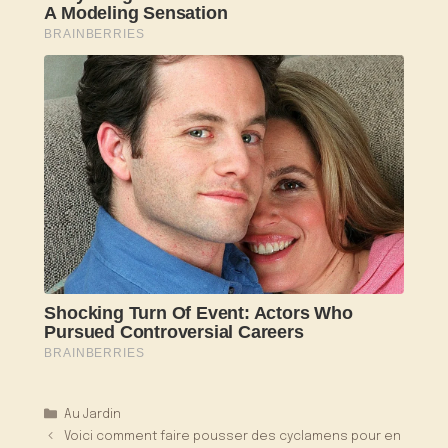
Catégories
Au Jardin
Voici comment faire pousser des cyclamens pour en