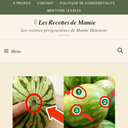
Aller
À PROPOS
CONTACT
POLITIQUE DE CONFIDENTIALITÉ
MENTIONS LÉGALES
au
Les Recettes de Mamie
contenu
Les recettes périgourdines de Mamie Henriette
Menu