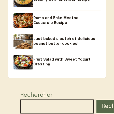
Dump and Bake Meatball
Casserole Recipe
Just baked a batch of delicious
peanut butter cookies!
Fruit Salad with Sweet Yogurt
Dressing
Rechercher
Rec