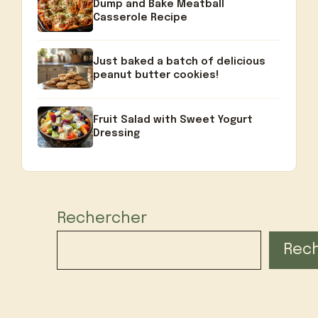
Dump and Bake Meatball
Casserole Recipe
Just baked a batch of delicious
peanut butter cookies!
Fruit Salad with Sweet Yogurt
Dressing
Rechercher
Rec