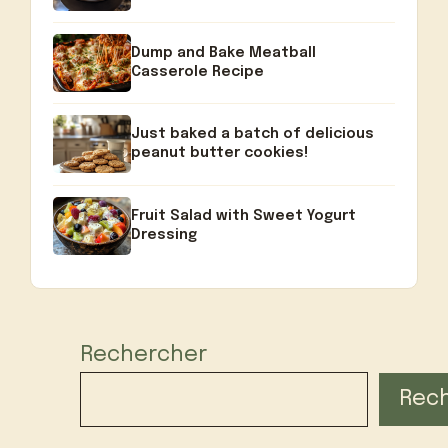
Dump and Bake Meatball
Casserole Recipe
Just baked a batch of delicious
peanut butter cookies!
Fruit Salad with Sweet Yogurt
Dressing
Rechercher
Rec