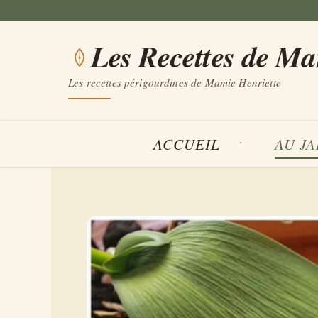
Aller
au
Les Recettes de M
contenu
Les recettes périgourdines de Mamie Henriette
ACCUEIL
AU J