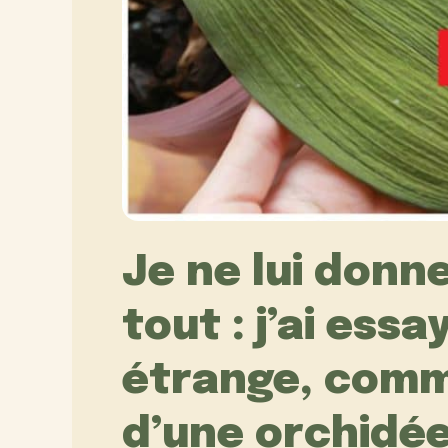
Je ne lui donn
tout : j’ai ess
étrange, com
d’une orchidée