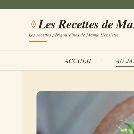
Aller
au
Les Recettes de M
contenu
Les recettes périgourdines de Mamie Henriette
ACCUEIL
AU J