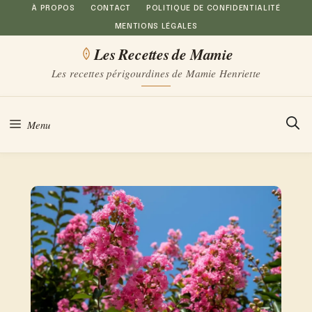
Aller
À PROPOS
CONTACT
POLITIQUE DE CONFIDENTIALITÉ
MENTIONS LÉGALES
au
Les Recettes de Mamie
contenu
Les recettes périgourdines de Mamie Henriette
Menu