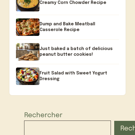
Creamy Corn Chowder Recipe
Dump and Bake Meatball
Casserole Recipe
Just baked a batch of delicious
peanut butter cookies!
Fruit Salad with Sweet Yogurt
Dressing
Rechercher
Rec