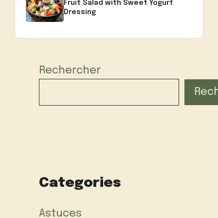
Fruit Salad with Sweet Yogurt
Dressing
Rechercher
Rec
Categories
Astuces