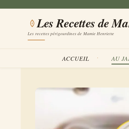
Aller
au
Les Recettes de M
contenu
Les recettes périgourdines de Mamie Henriette
ACCUEIL
AU J