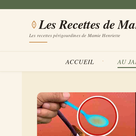
Aller
au
Les Recettes de M
contenu
Les recettes périgourdines de Mamie Henriette
ACCUEIL
AU J