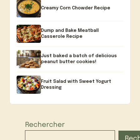
Creamy Corn Chowder Recipe
Dump and Bake Meatball
Casserole Recipe
Just baked a batch of delicious
peanut butter cookies!
Fruit Salad with Sweet Yogurt
Dressing
Rechercher
Rec