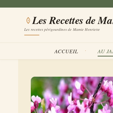
Aller
au
Les Recettes de M
contenu
Les recettes périgourdines de Mamie Henriette
ACCUEIL
AU J