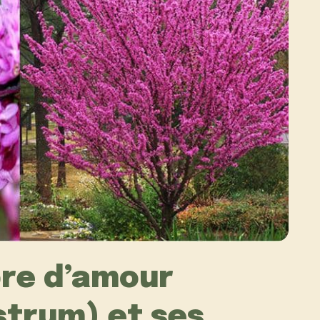
bre d’amour
astrum) et ses