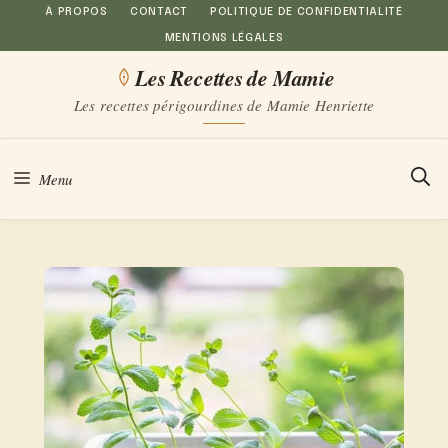
Aller
À PROPOS
CONTACT
POLITIQUE DE CONFIDENTIALITÉ
MENTIONS LÉGALES
au
Les Recettes de Mamie
contenu
Les recettes périgourdines de Mamie Henriette
Menu