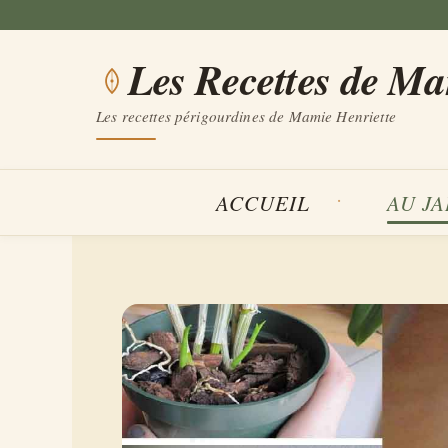
Aller
au
Les Recettes de M
contenu
Les recettes périgourdines de Mamie Henriette
ACCUEIL
AU J