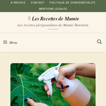
Aller
À PROPOS
CONTACT
POLITIQUE DE CONFIDENTIALITÉ
MENTIONS LÉGALES
au
Les Recettes de Mamie
contenu
Les recettes périgourdines de Mamie Henriette
Menu