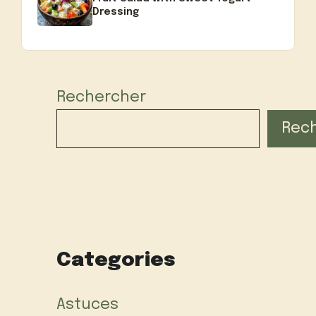
Dressing
Rechercher
Rec
Categories
Astuces