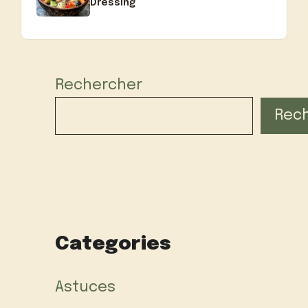
Dressing
Rechercher
Rec
Categories
Astuces