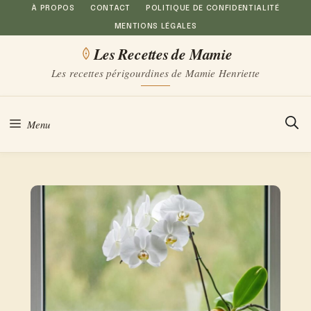
Aller
À PROPOS
CONTACT
POLITIQUE DE CONFIDENTIALITÉ
MENTIONS LÉGALES
au
Les Recettes de Mamie
contenu
Les recettes périgourdines de Mamie Henriette
Menu