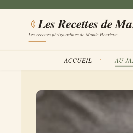
Aller
au
Les Recettes de M
contenu
Les recettes périgourdines de Mamie Henriette
ACCUEIL
AU J