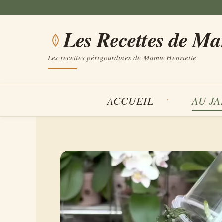
Aller
au
Les Recettes de M
contenu
Les recettes périgourdines de Mamie Henriette
ACCUEIL
AU J