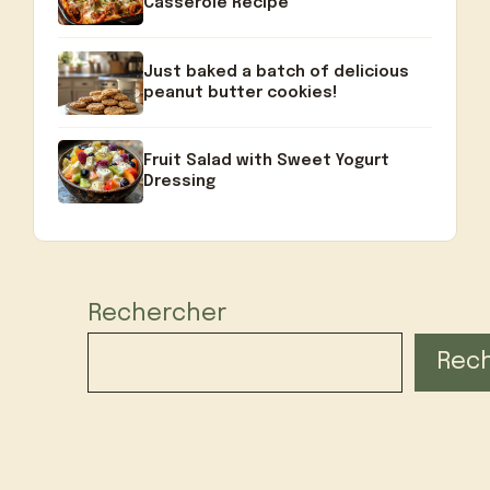
Casserole Recipe
Just baked a batch of delicious
peanut butter cookies!
Fruit Salad with Sweet Yogurt
Dressing
Rechercher
Rec