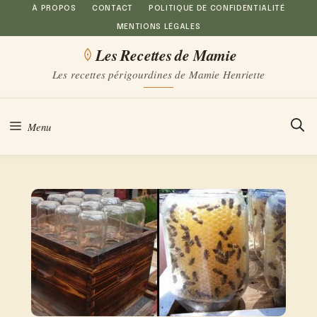
Aller
À PROPOS
CONTACT
POLITIQUE DE CONFIDENTIALITÉ
MENTIONS LÉGALES
au
Les Recettes de Mamie
contenu
Les recettes périgourdines de Mamie Henriette
Menu