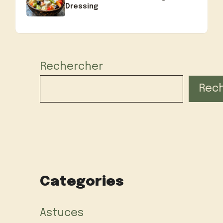
Dressing
Rechercher
Rec
Categories
Astuces