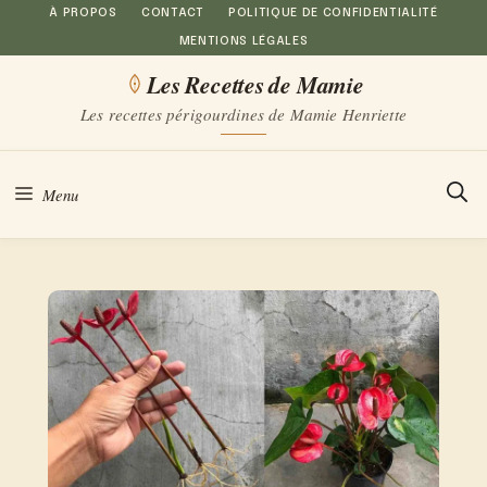
Aller
À PROPOS
CONTACT
POLITIQUE DE CONFIDENTIALITÉ
MENTIONS LÉGALES
au
Les Recettes de Mamie
contenu
Les recettes périgourdines de Mamie Henriette
Menu