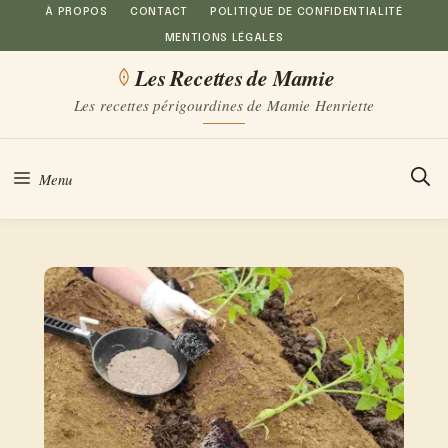
Aller
À PROPOS
CONTACT
POLITIQUE DE CONFIDENTIALITÉ
MENTIONS LÉGALES
au
Les Recettes de Mamie
contenu
Les recettes périgourdines de Mamie Henriette
Menu