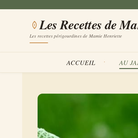
Aller
au
Les Recettes de M
contenu
Les recettes périgourdines de Mamie Henriette
ACCUEIL
AU J