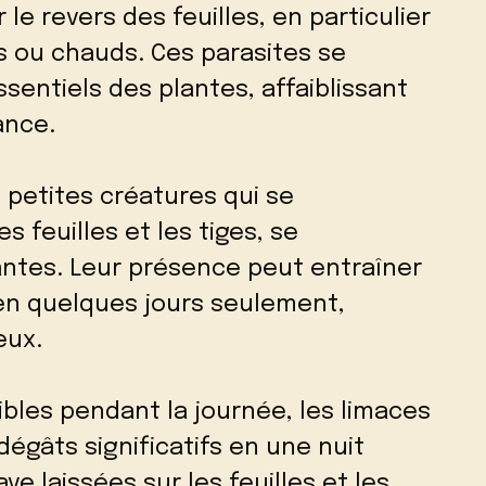
 le revers des feuilles, en particulier
 ou chauds. Ces parasites se
sentiels des plantes, affaiblissant
ance.
petites créatures qui se
s feuilles et les tiges, se
antes. Leur présence peut entraîner
 en quelques jours seulement,
eux.
ibles pendant la journée, les limaces
égâts significatifs en une nuit
e laissées sur les feuilles et les