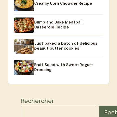
Creamy Corn Chowder Recipe
Dump and Bake Meatball
Casserole Recipe
Just baked a batch of delicious
peanut butter cookies!
Fruit Salad with Sweet Yogurt
Dressing
Rechercher
Rec