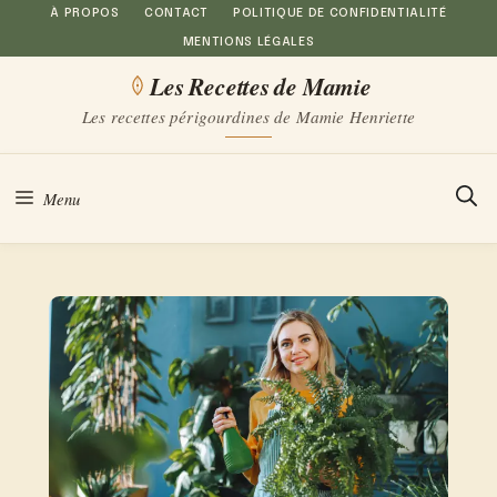
Aller
À PROPOS
CONTACT
POLITIQUE DE CONFIDENTIALITÉ
MENTIONS LÉGALES
au
Les Recettes de Mamie
contenu
Les recettes périgourdines de Mamie Henriette
Menu