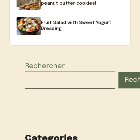
peanut butter cookies!
Fruit Salad with Sweet Yogurt
Dressing
Rechercher
Rec
Categories