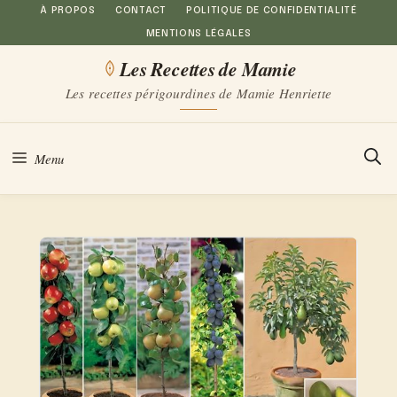
Aller
À PROPOS
CONTACT
POLITIQUE DE CONFIDENTIALITÉ
MENTIONS LÉGALES
au
Les Recettes de Mamie
contenu
Les recettes périgourdines de Mamie Henriette
Menu