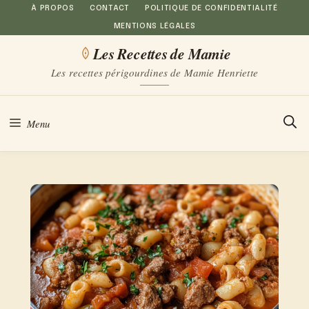
Aller
À PROPOS
CONTACT
POLITIQUE DE CONFIDENTIALITÉ
MENTIONS LÉGALES
au
Les Recettes de Mamie
contenu
Les recettes périgourdines de Mamie Henriette
Menu