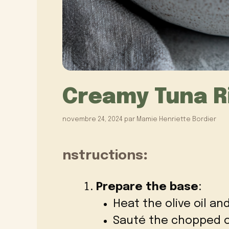
Creamy Tuna R
novembre 24, 2024
par
Mamie Henriette Bordier
nstructions
:
Prepare the base
:
Heat the olive oil an
Sauté the chopped on