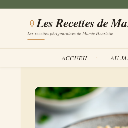
Aller
au
Les Recettes de M
contenu
Les recettes périgourdines de Mamie Henriette
ACCUEIL
AU J