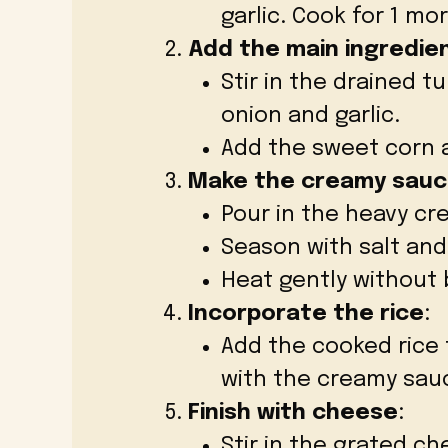
garlic. Cook for 1 mo
Add the main ingredie
Stir in the drained t
onion and garlic.
Add the sweet corn a
Make the creamy sau
Pour in the heavy cre
Season with salt and
Heat gently without br
Incorporate the rice
:
Add the cooked rice t
with the creamy sau
Finish with cheese
:
Stir in the grated ch