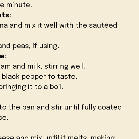
re minute.
nts
:
una and mix it well with the sautéed
nd peas, if using.
ce
:
am and milk, stirring well.
 black pepper to taste.
inging it to a boil.
o the pan and stir until fully coated
ce.
eese and mix until it melts, making