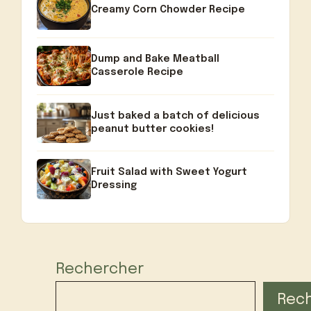
Creamy Corn Chowder Recipe
Dump and Bake Meatball
Casserole Recipe
Just baked a batch of delicious
peanut butter cookies!
Fruit Salad with Sweet Yogurt
Dressing
Rechercher
Rec